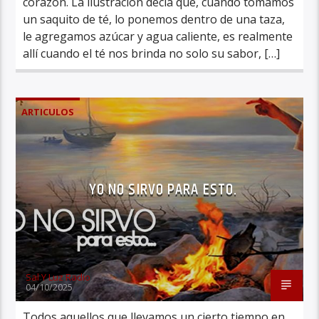
corazón. La ilustración decía que, cuando tomamos
un saquito de té, lo ponemos dentro de una taza,
le agregamos azúcar y agua caliente, es realmente
allí cuando el té nos brinda no solo su sabor, […]
ARTICULOS
YO NO SIRVO PARA ESTO.
Sal Y Luz Radio
04/10/2025
Todos aquellos que llevamos un cierto tiempo en