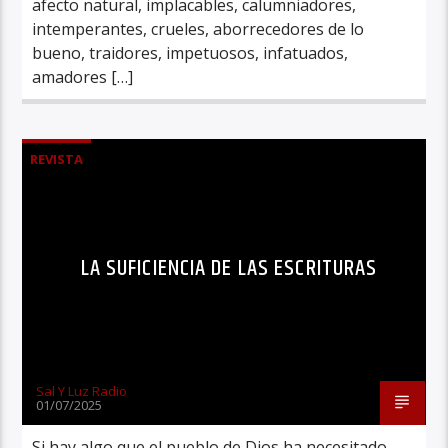
afecto natural, implacables, calumniadores,
intemperantes, crueles, aborrecedores de lo
bueno, traidores, impetuosos, infatuados,
amadores […]
REVISTA
LA SUFICIENCIA DE LAS ESCRITURAS
Sal Y Luz Radio
01/07/2025
Si hay algo que el pueblo de Dios ha necesitado