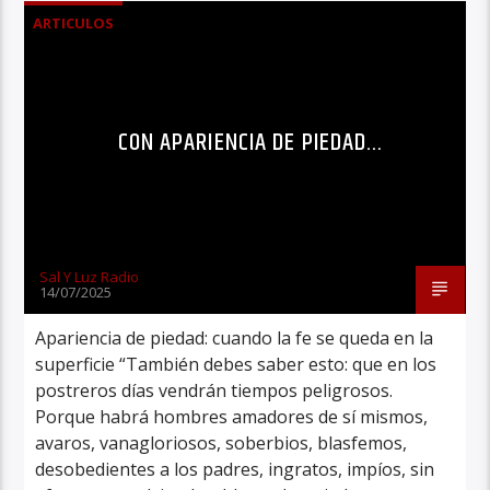
ARTICULOS
CON APARIENCIA DE PIEDAD…
Sal Y Luz Radio
14/07/2025
Apariencia de piedad: cuando la fe se queda en la
superficie “También debes saber esto: que en los
postreros días vendrán tiempos peligrosos.
Porque habrá hombres amadores de sí mismos,
avaros, vanagloriosos, soberbios, blasfemos,
desobedientes a los padres, ingratos, impíos, sin