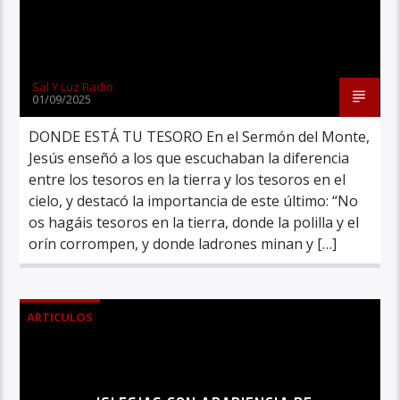
Sal Y Luz Radio
01/09/2025
DONDE ESTÁ TU TESORO En el Sermón del Monte,
Jesús enseñó a los que escuchaban la diferencia
entre los tesoros en la tierra y los tesoros en el
cielo, y destacó la importancia de este último: “No
os hagáis tesoros en la tierra, donde la polilla y el
orín corrompen, y donde ladrones minan y […]
ARTICULOS