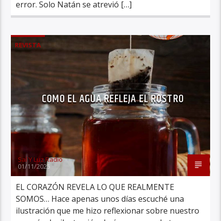
error. Solo Natán se atrevió […]
REVISTA
COMO EL AGUA REFLEJA EL ROSTRO
Sal Y Luz Radio
01/11/2025
EL CORAZÓN REVELA LO QUE REALMENTE
SOMOS… Hace apenas unos días escuché una
ilustración que me hizo reflexionar sobre nuestro