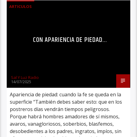
ARTICULOS
CON APARIENCIA DE PIEDAD…
Sal Y Luz Radio
14/07/2025
Apariencia de piedad: cuando la fe se queda en la
superficie “También debes saber esto: que en los
postreros días vendrán tiempos peligrosos.
Porque habrá hombres amadores de sí mismos,
avaros, vanagloriosos, soberbios, blasfemos,
desobedientes a los padres, ingratos, impíos, sin