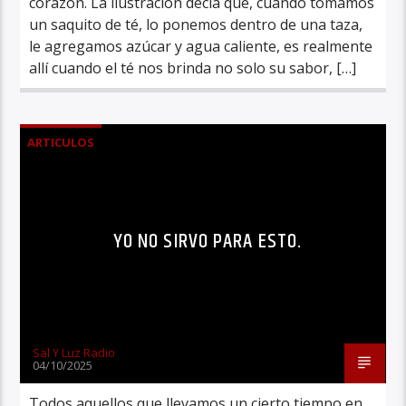
corazón. La ilustración decía que, cuando tomamos
un saquito de té, lo ponemos dentro de una taza,
le agregamos azúcar y agua caliente, es realmente
allí cuando el té nos brinda no solo su sabor, […]
ARTICULOS
YO NO SIRVO PARA ESTO.
Sal Y Luz Radio
04/10/2025
Todos aquellos que llevamos un cierto tiempo en