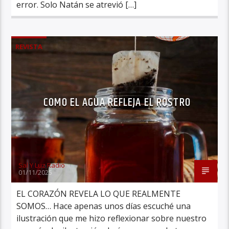
error. Solo Natán se atrevió […]
REVISTA
COMO EL AGUA REFLEJA EL ROSTRO
Sal Y Luz Radio
01/11/2025
EL CORAZÓN REVELA LO QUE REALMENTE
SOMOS… Hace apenas unos días escuché una
ilustración que me hizo reflexionar sobre nuestro