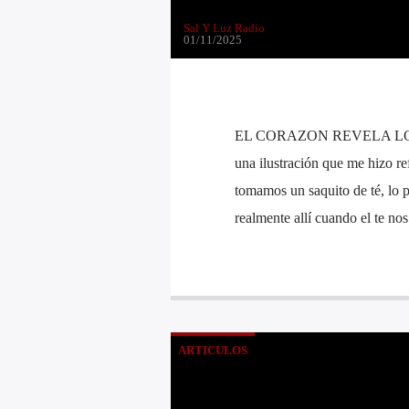
Sal Y Luz Radio
01/11/2025
EL CORAZON REVELA LO Q
una ilustración que me hizo re
tomamos un saquito de té, lo 
realmente allí cuando el te no
ARTICULOS