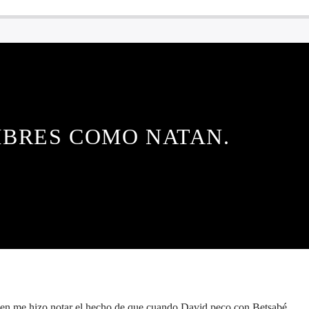
BRES COMO NATAN.
ien me hizo notar el hecho de que cuando David peco con Betsabé,