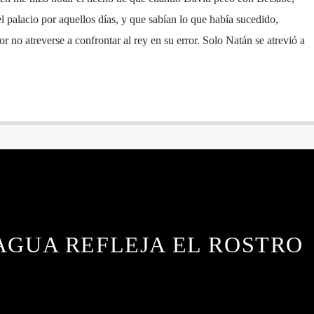
l palacio por aquellos días, y que sabían lo que había sucedido,
r no atreverse a confrontar al rey en su error. Solo Natán se atrevió a
AGUA REFLEJA EL ROSTRO