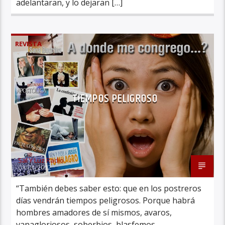
adelantaran, y lo dejaran […]
REVISTA
TIEMPOS PELIGROSO
Sal Y Luz Radio
01/01/2012
“También debes saber esto: que en los postreros
días vendrán tiempos peligrosos. Porque habrá
hombres amadores de sí mismos, avaros,
vanagloriosos, soberbios, blasfemos,