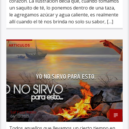
corazón. La ilustración decía que, cuando tomamos
un saquito de té, lo ponemos dentro de una taza,
le agregamos azúcar y agua caliente, es realmente
allí cuando el té nos brinda no solo su sabor, […]
ARTICULOS
YO NO SIRVO PARA ESTO.
Sal Y Luz Radio
04/10/2025
Todos aquellos que llevamos un cierto tiempo en