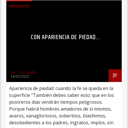
ARTICULOS
CON APARIENCIA DE PIEDAD…
Sal Y Luz Radio
14/07/2025
Apariencia de piedad: cuando la fe se queda en la
superficie “También debes saber esto: que en los
postreros días vendrán tiempos peligrosos.
Porque habrá hombres amadores de sí mismos,
avaros, vanagloriosos, soberbios, blasfemos,
desobedientes a los padres, ingratos, impíos, sin