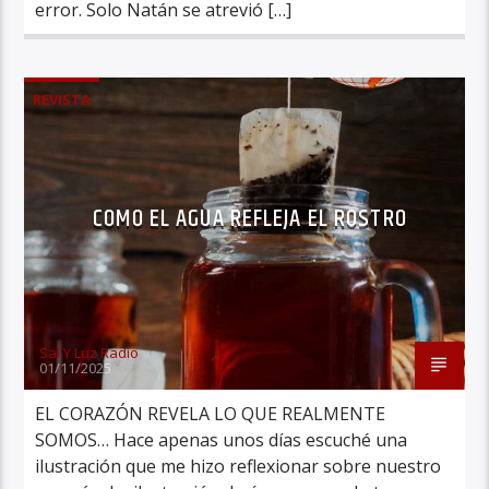
error. Solo Natán se atrevió […]
REVISTA
COMO EL AGUA REFLEJA EL ROSTRO
Sal Y Luz Radio
01/11/2025
EL CORAZÓN REVELA LO QUE REALMENTE
SOMOS… Hace apenas unos días escuché una
ilustración que me hizo reflexionar sobre nuestro