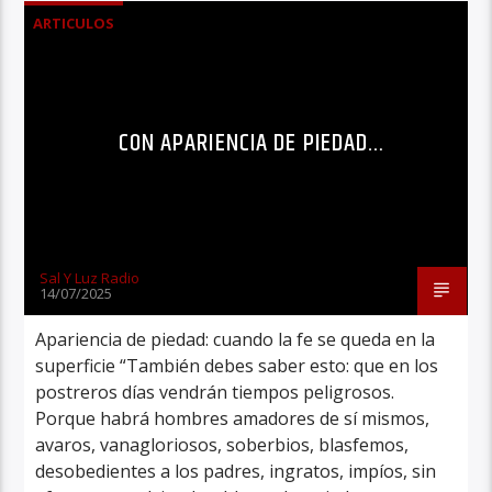
ARTICULOS
CON APARIENCIA DE PIEDAD…
Sal Y Luz Radio
14/07/2025
Apariencia de piedad: cuando la fe se queda en la
superficie “También debes saber esto: que en los
postreros días vendrán tiempos peligrosos.
Porque habrá hombres amadores de sí mismos,
avaros, vanagloriosos, soberbios, blasfemos,
desobedientes a los padres, ingratos, impíos, sin