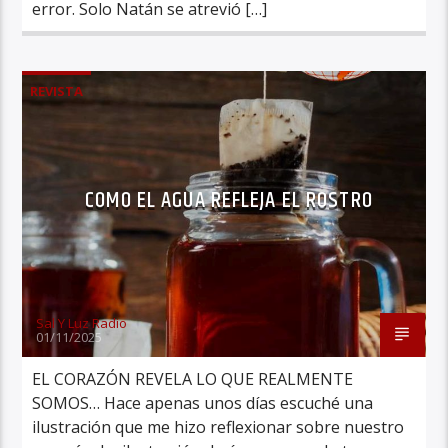
error. Solo Natán se atrevió […]
REVISTA
COMO EL AGUA REFLEJA EL ROSTRO
Sal Y Luz Radio
01/11/2025
EL CORAZÓN REVELA LO QUE REALMENTE
SOMOS… Hace apenas unos días escuché una
ilustración que me hizo reflexionar sobre nuestro