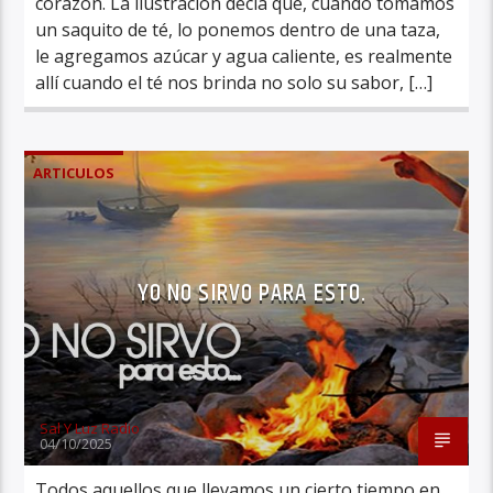
corazón. La ilustración decía que, cuando tomamos
un saquito de té, lo ponemos dentro de una taza,
le agregamos azúcar y agua caliente, es realmente
allí cuando el té nos brinda no solo su sabor, […]
ARTICULOS
YO NO SIRVO PARA ESTO.
Sal Y Luz Radio
04/10/2025
Todos aquellos que llevamos un cierto tiempo en