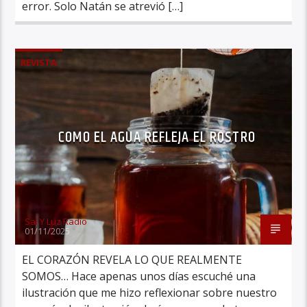
error. Solo Natán se atrevió […]
REVISTA
COMO EL AGUA REFLEJA EL ROSTRO
Sal Y Luz Radio
01/11/2025
EL CORAZÓN REVELA LO QUE REALMENTE
SOMOS… Hace apenas unos días escuché una
ilustración que me hizo reflexionar sobre nuestro