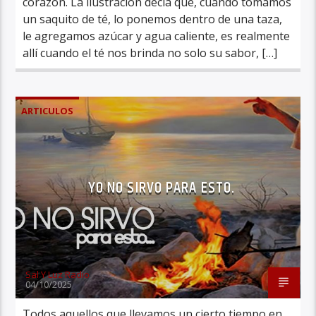
corazón. La ilustración decía que, cuando tomamos
un saquito de té, lo ponemos dentro de una taza,
le agregamos azúcar y agua caliente, es realmente
allí cuando el té nos brinda no solo su sabor, […]
ARTICULOS
YO NO SIRVO PARA ESTO.
Sal Y Luz Radio
04/10/2025
Todos aquellos que llevamos un cierto tiempo en