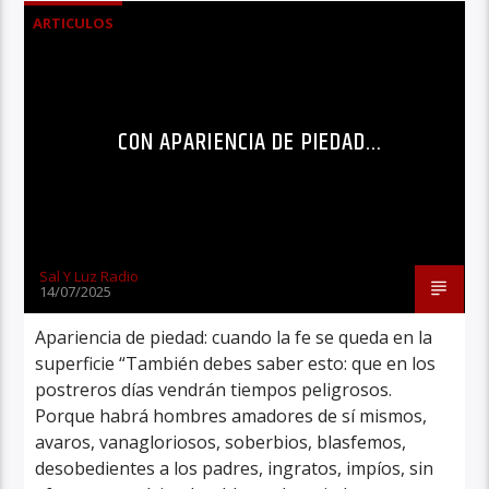
ARTICULOS
CON APARIENCIA DE PIEDAD…
Sal Y Luz Radio
14/07/2025
Apariencia de piedad: cuando la fe se queda en la
superficie “También debes saber esto: que en los
postreros días vendrán tiempos peligrosos.
Porque habrá hombres amadores de sí mismos,
avaros, vanagloriosos, soberbios, blasfemos,
desobedientes a los padres, ingratos, impíos, sin