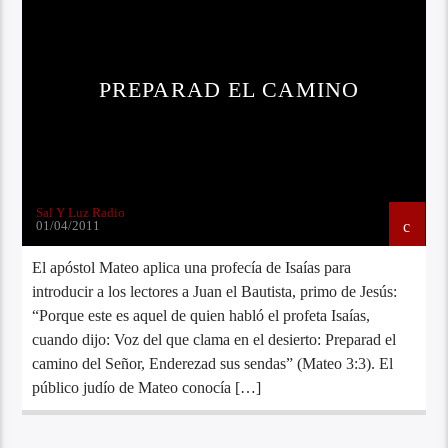
PREPARAD EL CAMINO
Sal Y Luz Radio
01/04/2011
El apóstol Mateo aplica una profecía de Isaías para
introducir a los lectores a Juan el Bautista, primo de Jesús:
“Porque este es aquel de quien habló el profeta Isaías,
cuando dijo: Voz del que clama en el desierto: Preparad el
camino del Señor, Enderezad sus sendas” (Mateo 3:3). El
público judío de Mateo conocía […]