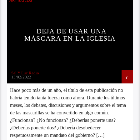
ARTICULOS
DEJA DE USAR UNA
MÁSCARA EN LA IGLESIA
Sal Y Luz Radio
13/02/2022
Hace poco más de un año, el título de esta publicación no
habría tenido tanta fuerza como ahora. Durante los últimos
meses, los debates, discusiones y argumentos sobre el tema
de las mascarillas se ha convertido en algo común.
¿Funcionan? ¿No funcionan? ¿Deberías ponerte una?
¿Deberías ponerte dos? ¿Debería desobedecer
respetuosamente un mandato del gobierno? […]